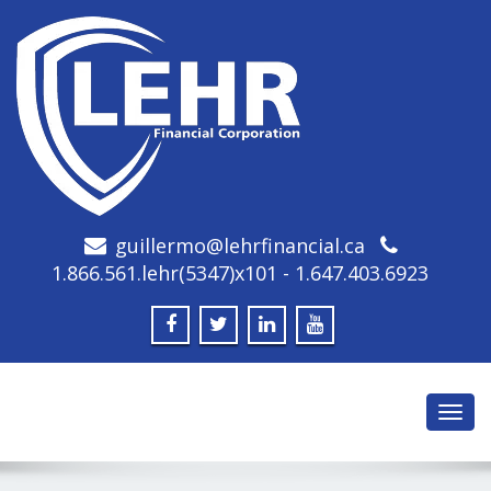
guillermo@lehrfinancial.ca
1.866.561.lehr(5347)x101 - 1.647.403.6923
Toggl
navig