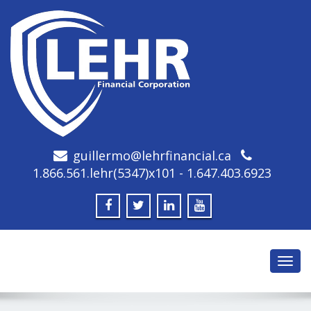
guillermo@lehrfinancial.ca
1.866.561.lehr(5347)x101 - 1.647.403.6923
Toggl
navig